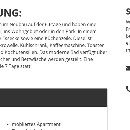
UNG:
W
ch im Neubau auf der 6.Etage und haben eine
F
uli, ins Wohngebiet oder in den Park. In einem
b
e Essecke sowie eine Küchenzeile. Diese ist
e
ikrowelle, Kühlschrank, Kaffeemaschine, Toaster
m
d Kochutensilien. Das moderne Bad verfügt über
her und Bettwäsche werden gestellt. Eine
e 7 Tage statt.
möbliertes Apartment