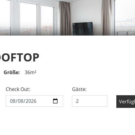
ROOFTOP
Größe:
36m²
Check Out:
Gäste:
Verfüg